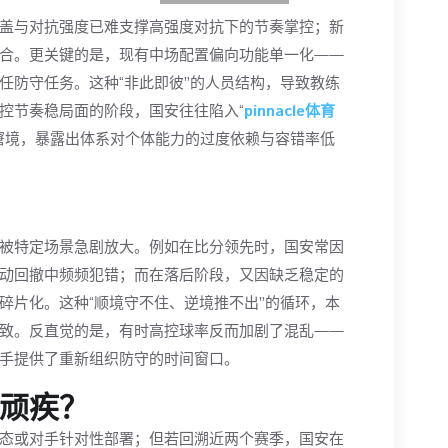
盖与对抗强度已难支撑高强度对抗下的节奏掌控；新
合。更关键的是，现有中场配置偏向功能单一化——
任防守任务。这种“非此即彼”的人员结构，导致教练
控节奏稳局面的阶段，国安往往陷入“
pinnacle体育
窘境，暴露出体系对个体能力的过度依赖与容错率低
被特定场景急剧放大。例如在比分领先时，国安常因
动回撤中频频犯错；而在落后阶段，又因缺乏稳定的
碎片化。这种“顺境守不住、逆境推不出”的循环，本
致。反直觉的是，有时高控球率反而加剧了混乱——
手提供了重新组织防守的时间窗口。
顽疾？
态或对手针对性部署；但若回溯近两个赛季，国安在