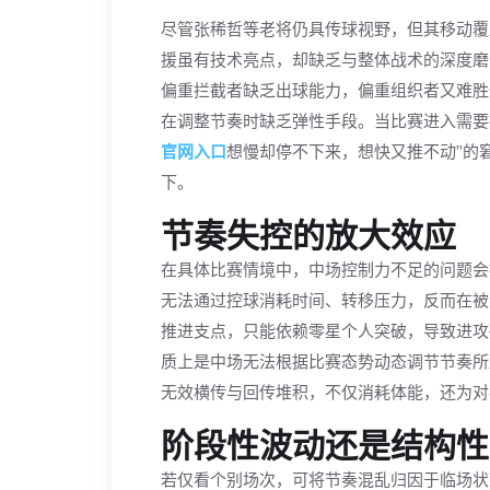
尽管张稀哲等老将仍具传球视野，但其移动覆
援虽有技术亮点，却缺乏与整体战术的深度磨
偏重拦截者缺乏出球能力，偏重组织者又难胜
在调整节奏时缺乏弹性手段。当比赛进入需要
官网入口
想慢却停不下来，想快又推不动”的
下。
节奏失控的放大效应
在具体比赛情境中，中场控制力不足的问题会
无法通过控球消耗时间、转移压力，反而在被
推进支点，只能依赖零星个人突破，导致进攻
质上是中场无法根据比赛态势动态调节节奏所
无效横传与回传堆积，不仅消耗体能，还为对
阶段性波动还是结构性
若仅看个别场次，可将节奏混乱归因于临场状