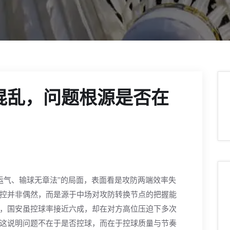
混乱，问题根源是否在
？
靠运气、输球无章法”的局面，表面看是攻防两端效率失
控并非偶然，而是源于中场对攻防转换节点的把握能
，国安虽控球率接近六成，却在对方高位压迫下多次
这说明问题不在于是否控球，而在于控球质量与节奏