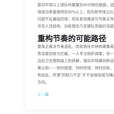
面对中游以上球队时屡屡在60分钟后崩盘，
球成功率虽维持在80%以上，但向前传球占
问题不在基础控球，而在有效推进与节奏主导
涉及人员结构、训练理念乃至建队思路的深层
重构节奏的可能路径
要真正解决节奏混乱，国安需在中场构建兼具稳
责深度回收与拦截，一人专注组织调度，另一
边后卫无限制插上的依赖，强化中场横向移动
奏认知——何时提速、何时控球、何时回收，
有如此，所谓“控制力不足”才不会继续成为
方向。
上一篇