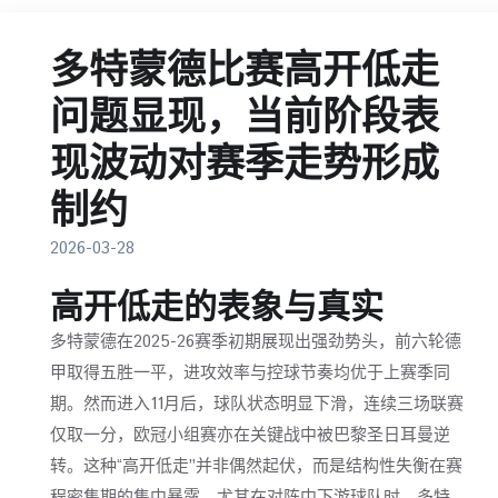
多特蒙德比赛高开低走
问题显现，当前阶段表
现波动对赛季走势形成
制约
2026-03-28
高开低走的表象与真实
多特蒙德在2025-26赛季初期展现出强劲势头，前六轮德
甲取得五胜一平，进攻效率与控球节奏均优于上赛季同
期。然而进入11月后，球队状态明显下滑，连续三场联赛
仅取一分，欧冠小组赛亦在关键战中被巴黎圣日耳曼逆
转。这种“高开低走”并非偶然起伏，而是结构性失衡在赛
程密集期的集中暴露。尤其在对阵中下游球队时，多特