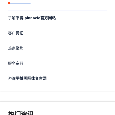
了解
平博·pinnacle官方网站
客户见证
热点聚焦
服务宗旨
咨询
平博国际体育官网
热门资讯