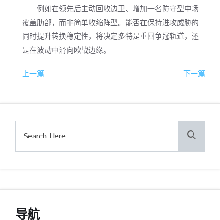
——例如在领先后主动回收边卫、增加一名防守型中场
覆盖肋部，而非简单收缩阵型。能否在保持进攻威胁的
同时提升转换稳定性，将决定多特是重回争冠轨道，还
是在波动中滑向欧战边缘。
上一篇
下一篇
导航