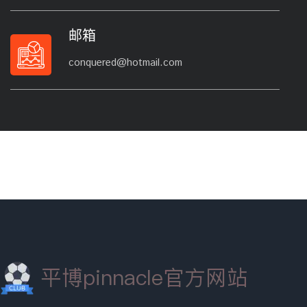
邮箱
conquered@hotmail.com