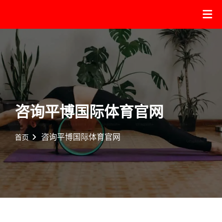
咨询平博国际体育官网
咨询平博国际体育官网
首页