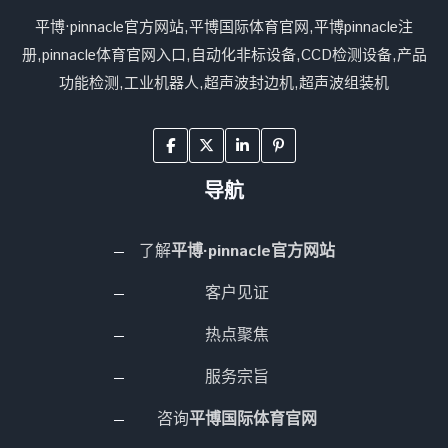
平博·pinnacle官方网站,平博国际体育官网,平博pinnacle注
册,pinnacle体育官网入口,自动化非标设备,CCD检测设备,产品
功能检测,工业机器人,超声波封边机,超声波组装机
导航
了解
平博·pinnacle官方网站
客户见证
热点聚焦
服务宗旨
咨询
平博国际体育官网