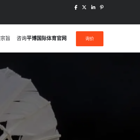
务宗旨
咨询
平博国际体育官网
询价