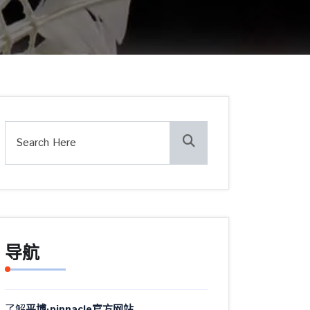
导航
了解
平博·pinnacle官方网站