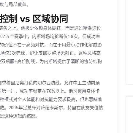
度与局部覆盖。
制 vs 区域协同
”链条之上。他极少依赖身体硬扛，而是通过精准选位
6-07五个赛季中，内斯塔场均抢断仅1.8次，但成功率
他的价值不在于高频对抗，而在于用最小动作化解威胁
全场仅3次铲球，却让皮耶罗整场无射正。这种风格高
凑双后腰+高位防线，为内斯塔提供了清晰的协防结构
05赛季穆里尼奥打造的切尔西防线，允许中卫主动前顶
卫第一），成功率稳定在70%以上。他习惯用身体卡
种模式对个人体能和对抗能力要求极高，但也意味着
救。2005年足总杯对阵纽卡斯尔，特里在队友失位情
是这种逻辑的缩影。