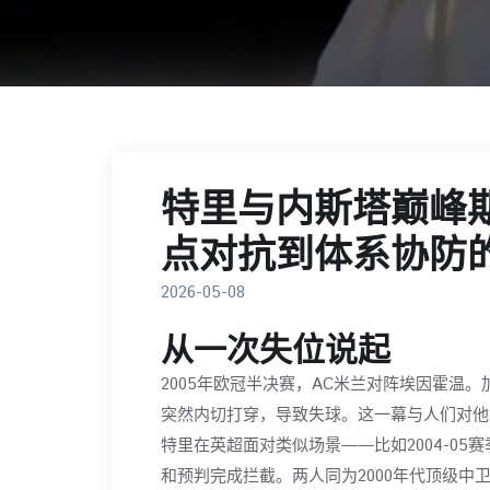
特里与内斯塔巅峰
点对抗到体系协防
2026-05-08
从一次失位说起
2005年欧冠半决赛，AC米兰对阵埃因霍温
突然内切打穿，导致失球。这一幕与人们对他
特里在英超面对类似场景——比如2004-0
和预判完成拦截。两人同为2000年代顶级