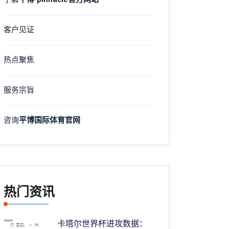
客户见证
热点聚焦
服务宗旨
咨询
平博国际体育官网
热门资讯
卡塔尔世界杯进攻数据：