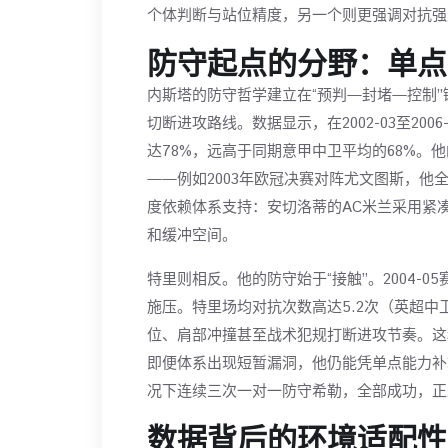
个体判断与站位精度，另一个则更强调对抗强
防守起点的分野：单点控
内斯塔的防守哲学建立在“预判—封堵—控制
切断进攻路线。数据显示，在2002-03至200
达78%，远高于同期意甲中卫平均的68%。
——例如2003年欧冠决赛对阵尤文图斯，他
度依赖体系支持：安切洛蒂的AC米兰采用紧
和缓冲空间。
特里则相反。他的防守始于“接触”。2004-
施压。特里场均对抗次数高达5.2次（英超中
位、肩部冲撞甚至战术犯规打断进攻节奏。这
即便体系出现短暂漏洞，他仍能凭单点能力补
况下连续三次一对一防守希勒，全部成功，正
数据背后的环境适配性