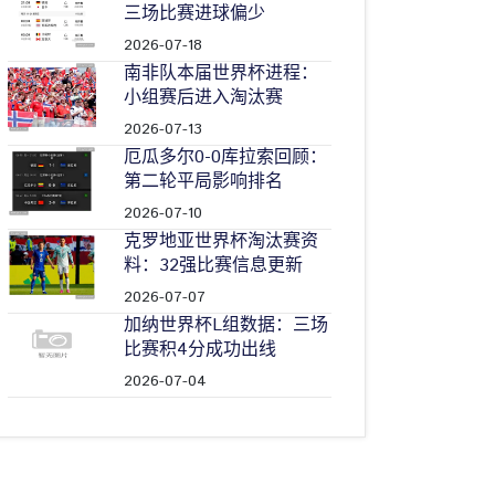
三场比赛进球偏少
2026-07-18
南非队本届世界杯进程：
小组赛后进入淘汰赛
2026-07-13
厄瓜多尔0-0库拉索回顾：
第二轮平局影响排名
2026-07-10
克罗地亚世界杯淘汰赛资
料：32强比赛信息更新
2026-07-07
加纳世界杯L组数据：三场
比赛积4分成功出线
2026-07-04