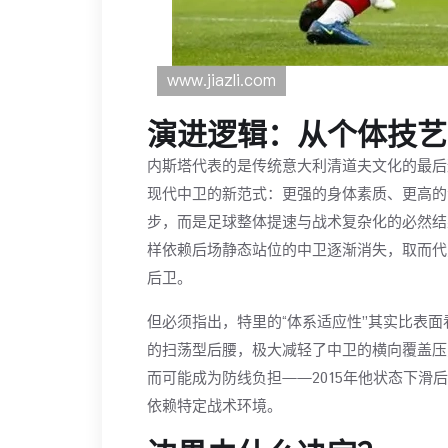
演进逻辑：从个体技艺
内斯塔代表的是传统意大利清道夫文化的最后
现代中卫的新范式：更强的身体素质、更高的
步，而是足球整体提速与战术复杂化的必然结果
样依赖后场静态站位的中卫逐渐消失，取而代
后卫。
但必须指出，特里的“体系适应性”其实比表
的扫荡型后腰，极大减轻了中卫的横向覆盖压
而可能成为防线负担——2015年他状态下
依赖特定战术环境。