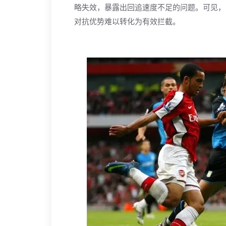
略失效，暴露出回追速度不足的问题。可见，
对抗优势难以转化为有效拦截。