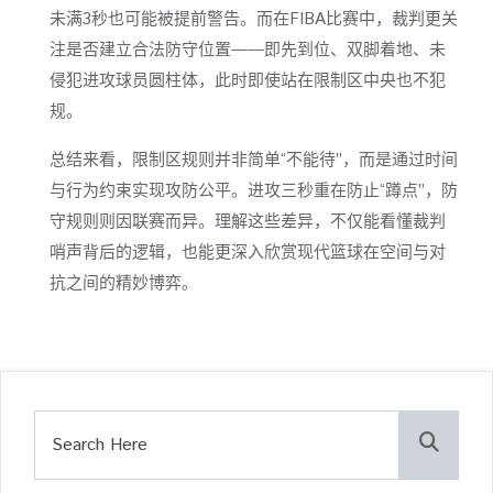
未满3秒也可能被提前警告。而在FIBA比赛中，裁判更关
注是否建立合法防守位置——即先到位、双脚着地、未
侵犯进攻球员圆柱体，此时即使站在限制区中央也不犯
规。
总结来看，限制区规则并非简单“不能待”，而是通过时间
与行为约束实现攻防公平。进攻三秒重在防止“蹲点”，防
守规则则因联赛而异。理解这些差异，不仅能看懂裁判
哨声背后的逻辑，也能更深入欣赏现代篮球在空间与对
抗之间的精妙博弈。