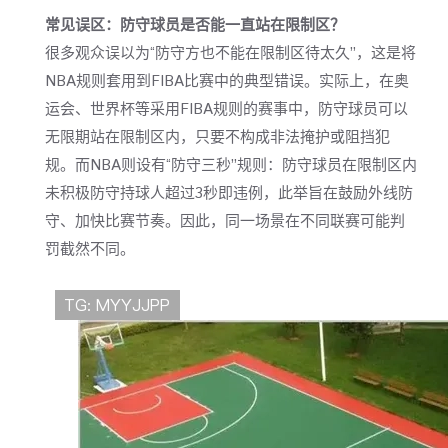
常见误区：防守球员是否能一直站在限制区？
很多观众误以为“防守方也不能在限制区待太久”，这是将
NBA规则套用到FIBA比赛中的典型错误。实际上，在奥
运会、世界杯等采用FIBA规则的赛事中，防守球员可以
无限期站在限制区内，只要不构成非法掩护或阻挡犯
规。而NBA则设有“防守三秒”规则：防守球员在限制区内
未积极防守持球人超过3秒即违例，此举旨在鼓励外线防
守、加快比赛节奏。因此，同一场景在不同联赛可能判
罚截然不同。