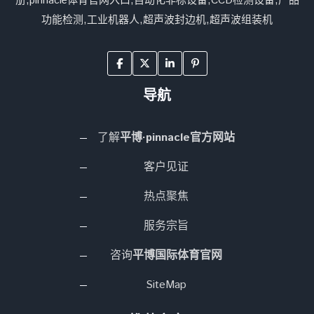
册,pinnacle体育官网入口,自动化非标设备,CCD检测设备,产品
功能检测,工业机器人,超声波封边机,超声波组装机
导航
了解
平博·pinnacle官方网站
客户见证
热点聚焦
服务宗旨
咨询
平博国际体育官网
SiteMap