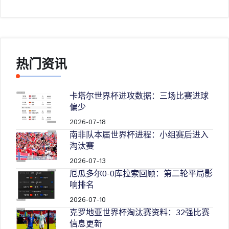
热门资讯
卡塔尔世界杯进攻数据：三场比赛进球
偏少
2026-07-18
南非队本届世界杯进程：小组赛后进入
淘汰赛
2026-07-13
厄瓜多尔0-0库拉索回顾：第二轮平局影
响排名
2026-07-10
克罗地亚世界杯淘汰赛资料：32强比赛
信息更新