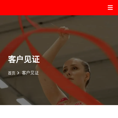
客户见证
客户见证
首页