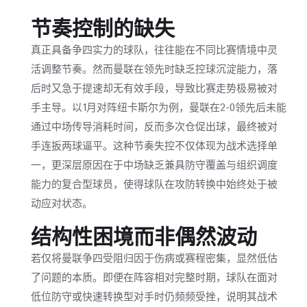
节奏控制的缺失
真正具备争四实力的球队，往往能在不同比赛情境中灵
活调整节奏。然而曼联在领先时缺乏控球沉淀能力，落
后时又急于提速却无有效手段，导致比赛走势极易被对
手主导。以1月对阵纽卡斯尔为例，曼联在2-0领先后未能
通过中场传导消耗时间，反而多次仓促出球，最终被对
手连扳两球逼平。这种节奏失控不仅体现为战术选择单
一，更深层原因在于中场缺乏兼具防守覆盖与组织调度
能力的复合型球员，使得球队在攻防转换中始终处于被
动应对状态。
结构性困境而非偶然波动
若仅将曼联争四受阻归因于伤病或赛程密集，显然低估
了问题的本质。即便在阵容相对完整时期，球队在面对
低位防守或快速转换型对手时仍频频受挫，说明其战术