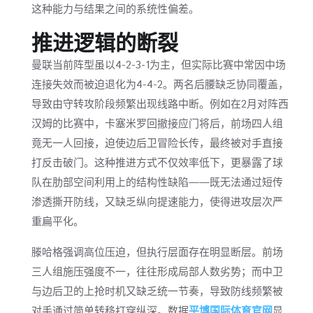
这种能力与结果之间的系统性偏差。
推进逻辑的断裂
曼联当前阵型虽以4-2-3-1为主，但实际比赛中常因中场
连接失效而被迫退化为4-4-2。两名后腰缺乏协同覆盖，
导致由守转攻阶段频繁出现线路中断。例如在2月对阵西
汉姆的比赛中，卡塞米罗回撤接应门将后，前场四人组
竟无一人回接，迫使边后卫冒险长传，最终被对手直接
打反击破门。这种推进方式不仅效率低下，更暴露了球
队在肋部空间利用上的结构性缺陷——既无法通过短传
渗透撕开防线，又缺乏纵向提速能力，使得进攻层次严
重扁平化。
滕哈格强调高位压迫，但执行层面存在明显断层。前场
三人组施压强度不一，往往形成局部人数劣势；而中卫
与边后卫的上抢时机又缺乏统一节奏，导致防线频繁被
对手通过简单转移打穿纵深。数据
平博国际体育官网
显