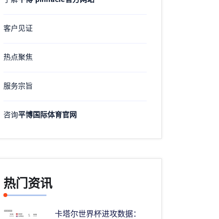
客户见证
热点聚焦
服务宗旨
咨询
平博国际体育官网
热门资讯
卡塔尔世界杯进攻数据：