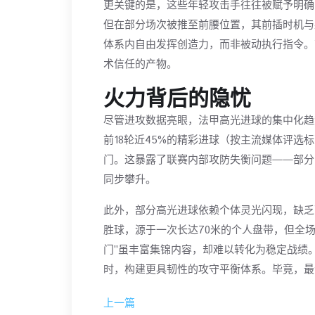
更关键的是，这些年轻攻击手往往被赋予明确
但在部分场次被推至前腰位置，其前插时机与
体系内自由发挥创造力，而非被动执行指令。
术信任的产物。
火力背后的隐忧
尽管进攻数据亮眼，法甲高光进球的集中化趋
前18轮近45%的精彩进球（按主流媒体评选
门。这暴露了联赛内部攻防失衡问题——部分
同步攀升。
此外，部分高光进球依赖个体灵光闪现，缺乏
胜球，源于一次长达70米的个人盘带，但全场
门”虽丰富集锦内容，却难以转化为稳定战绩
时，构建更具韧性的攻守平衡体系。毕竟，最
上一篇