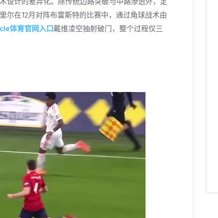
术设计的差异化。除传统边路突破与中路渗透外，定
里尔在12月对阵布雷斯特的比赛中，通过角球战术由
nacle体育官网入口
戴维凌空抽射破门，整个过程仅三