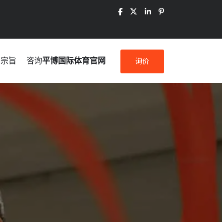
务宗旨
咨询
平博国际体育官网
询价