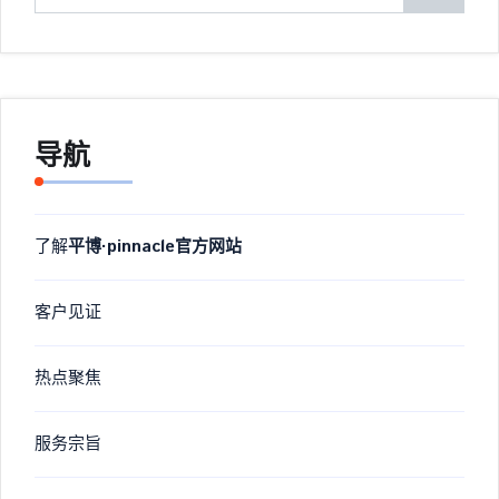
导航
了解
平博·pinnacle官方网站
客户见证
热点聚焦
服务宗旨