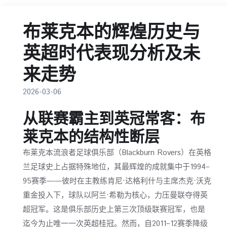
布莱克本的辉煌历史与
英超时代表现分析及未
来走势
2026-03-06
从联赛霸主到英冠常客：布
莱克本的结构性断层
布莱克本流浪者足球俱乐部（Blackburn Rovers）在英格
兰足球史上占据特殊地位，其最辉煌的成就集中于1994–
95赛季——彼时在主教练肯尼·达格利什与主席杰克·沃克
重金投入下，球队以阿兰·希勒为核心，力压曼联夺得英
超冠军。这是俱乐部历史上第三次顶级联赛冠军，也是
迄今为止唯一一次英超桂冠。然而，自2011–12赛季降级