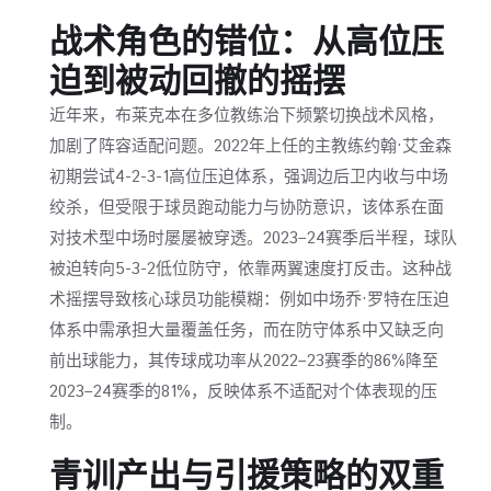
战术角色的错位：从高位压
迫到被动回撤的摇摆
近年来，布莱克本在多位教练治下频繁切换战术风格，
加剧了阵容适配问题。2022年上任的主教练约翰·艾金森
初期尝试4-2-3-1高位压迫体系，强调边后卫内收与中场
绞杀，但受限于球员跑动能力与协防意识，该体系在面
对技术型中场时屡屡被穿透。2023–24赛季后半程，球队
被迫转向5-3-2低位防守，依靠两翼速度打反击。这种战
术摇摆导致核心球员功能模糊：例如中场乔·罗特在压迫
体系中需承担大量覆盖任务，而在防守体系中又缺乏向
前出球能力，其传球成功率从2022–23赛季的86%降至
2023–24赛季的81%，反映体系不适配对个体表现的压
制。
青训产出与引援策略的双重