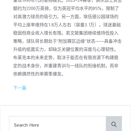
重现1990年代的豪购模式。2023–24赛季，俱乐部工资总
额约为2200万英镑，仅为英冠平均水平的85%，限制了
对高潜力球员的吸引力。另一方面，埃伍德公园球场的
平均上座率维持在1.8万人左右（容量3.1万），球迷基础
稳固但商业收入增长有限。若文姬集团继续维持低投入
策略，球队将长期处于“附加赛区边缘”状态——具备冲击
升级的纸面实力，却缺乏关键位置的深度与心理韧性。
布莱克本的未来走势，取决于能否在有限资源下构建稳
定的战术身份，并重建青训与一线队的衔接机制，而非
依赖偶然性的单赛季爆发。
下一篇