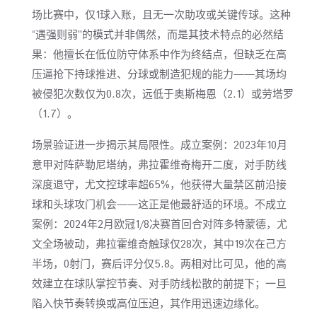
场比赛中，仅1球入账，且无一次助攻或关键传球。这种
“遇强则弱”的模式并非偶然，而是其技术特点的必然结
果：他擅长在低位防守体系中作为终结点，但缺乏在高
压逼抢下持球推进、分球或制造犯规的能力——其场均
被侵犯次数仅为0.8次，远低于奥斯梅恩（2.1）或劳塔罗
（1.7）。
场景验证进一步揭示其局限性。成立案例：2023年10月
意甲对阵萨勒尼塔纳，弗拉霍维奇梅开二度，对手防线
深度退守，尤文控球率超65%，他获得大量禁区前沿接
球和头球攻门机会——这正是他最舒适的环境。不成立
案例：2024年2月欧冠1/8决赛首回合对阵多特蒙德，尤
文全场被动，弗拉霍维奇触球仅28次，其中19次在己方
半场，0射门，赛后评分仅5.8。两相对比可见，他的高
效建立在球队掌控节奏、对手防线松散的前提下；一旦
陷入快节奏转换或高位压迫，其作用迅速边缘化。