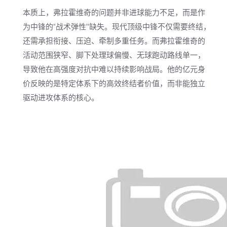
本质上，弗拉霍维奇的问题并非进球能力不足，而是作
为中锋的“战术弹性”缺失。现代顶级中锋不仅需要终结，
还需承担衔接、压迫、牵制多重任务。而弗拉霍维奇的
活动范围狭窄、脚下处理球偏慢、无球跑动路线单一，
导致他在高强度对抗中难以持续影响战局。他的亿元身
价反映的是特定体系下的高效终结者价值，而非能独立
驱动进攻体系的核心。