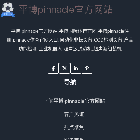
平博·pinnacle官方网站,平博国际体育官网,平博pinnacle注
册,pinnacle体育官网入口,自动化非标设备,CCD检测设备,产品
功能检测,工业机器人,超声波封边机,超声波组装机
导航
了解
平博·pinnacle官方网站
客户见证
热点聚焦