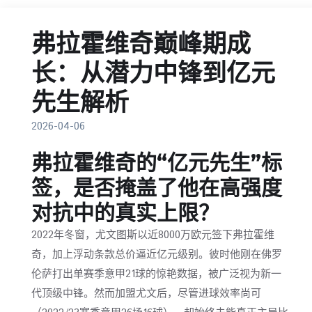
弗拉霍维奇巅峰期成
长：从潜力中锋到亿元
先生解析
2026-04-06
弗拉霍维奇的“亿元先生”标
签，是否掩盖了他在高强度
对抗中的真实上限？
2022年冬窗，尤文图斯以近8000万欧元签下弗拉霍维
奇，加上浮动条款总价逼近亿元级别。彼时他刚在佛罗
伦萨打出单赛季意甲21球的惊艳数据，被广泛视为新一
代顶级中锋。然而加盟尤文后，尽管进球效率尚可