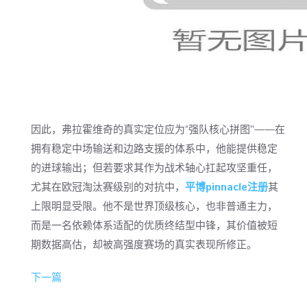
因此，弗拉霍维奇的真实定位应为“强队核心拼图”——在
拥有稳定中场输送和边路支援的体系中，他能提供稳定
的进球输出；但若要求其作为战术轴心扛起攻坚重任，
尤其在欧冠淘汰赛级别的对抗中，
平博pinnacle注册
其
上限明显受限。他不是世界顶级核心，也非普通主力，
而是一名依赖体系适配的优质终结型中锋，其价值被短
期数据高估，却被高强度赛场的真实表现所修正。
下一篇