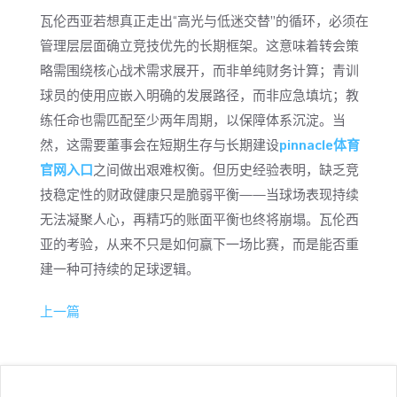
瓦伦西亚若想真正走出“高光与低迷交替”的循环，必须在
管理层层面确立竞技优先的长期框架。这意味着转会策
略需围绕核心战术需求展开，而非单纯财务计算；青训
球员的使用应嵌入明确的发展路径，而非应急填坑；教
练任命也需匹配至少两年周期，以保障体系沉淀。当
然，这需要董事会在短期生存与长期建设
pinnacle体育
官网入口
之间做出艰难权衡。但历史经验表明，缺乏竞
技稳定性的财政健康只是脆弱平衡——当球场表现持续
无法凝聚人心，再精巧的账面平衡也终将崩塌。瓦伦西
亚的考验，从来不只是如何赢下一场比赛，而是能否重
建一种可持续的足球逻辑。
上一篇