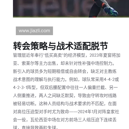
转会策略与战术适配脱节
管理层近年奉行“低买高卖”的经济模型，2023年夏窗将加
亚、索莱尔等主力出售，却未针对性补强中场控制力。
新引入的球员多为短期租借或自由转会，缺乏对主教练
战术意图的理解与执行能力。例如，球队常采用4-4-2或
4-2-3-1阵型，但双后腰配置中往往一人偏重拦截、另一
人侧重推进，两人之间缺乏默契，导致由守转攻时线路
被轻易切断。这种人员结构与战术要求的不匹配，在面
对高位压迫型对手时尤为致命——2024年1月对阵皇家社
会一役，瓦伦西亚中场在对方前场三人组压迫下连续丢
球，直接导致两粒失球。