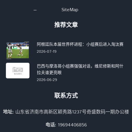
SiteMap
推荐文章
阿根廷队本届世界杯进程：小组赛后进入淘汰赛
2026-07-19
巴西与摩洛哥小组赛强强对话，维尼修斯和阿什
拉夫谁更亮眼
2026-06-29
联系方式
地址:
山东省济南市高新区颖秀路1237号奇盛数码一期办公楼
电话:
19694406856