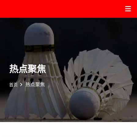
热点聚焦
热点聚焦
首页