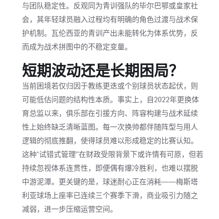
与团队稳定性。反观同为青训强队的毕尔巴鄂或皇家社
会，其年轻球员融入过程均有明确的角色过渡与战术保
护机制。瓦伦西亚的青训产出未能转化为体系优势，反
而成为战术拼图中的不稳定变量。
短期波动还是长期困局？
当前困境若仅归因于教练更迭或个别球员状态起伏，则
可能低估问题的结构性本质。事实上，自2022年更换体
育总监以来，俱乐部在引援方向、阵容构建与战术延续
性上始终缺乏清晰蓝图。每一次换帅都伴随阵型与用人
逻辑的彻底推翻，使得球员难以形成稳定的比赛认知。
这种“试错式管理”在财政受限背景下或许情有可原，但若
持续忽视体系连贯性，即便偶有爆冷胜利，也难以摆脱
中游泥潭。更关键的是，球迷耐心正在消耗——梅斯塔
利亚球场上座率已连续三个赛季下滑，商业吸引力随之
减弱，进一步压缩运营空间。