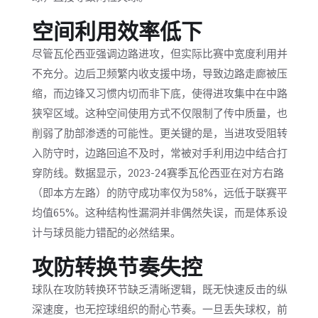
空间利用效率低下
尽管瓦伦西亚强调边路进攻，但实际比赛中宽度利用并
不充分。边后卫频繁内收支援中场，导致边路走廊被压
缩，而边锋又习惯内切而非下底，使得进攻集中在中路
狭窄区域。这种空间使用方式不仅限制了传中质量，也
削弱了肋部渗透的可能性。更关键的是，当进攻受阻转
入防守时，边路回追不及时，常被对手利用边中结合打
穿防线。数据显示，2023-24赛季瓦伦西亚在对方右路
（即本方左路）的防守成功率仅为58%，远低于联赛平
均值65%。这种结构性漏洞并非偶然失误，而是体系设
计与球员能力错配的必然结果。
攻防转换节奏失控
球队在攻防转换环节缺乏清晰逻辑，既无快速反击的纵
深速度，也无控球组织的耐心节奏。一旦丢失球权，前