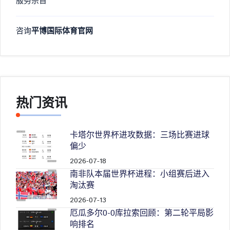
服务宗旨
咨询
平博国际体育官网
热门资讯
卡塔尔世界杯进攻数据：三场比赛进球
偏少
2026-07-18
南非队本届世界杯进程：小组赛后进入
淘汰赛
2026-07-13
厄瓜多尔0-0库拉索回顾：第二轮平局影
响排名