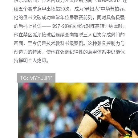
俱乐部层面，齐达内效力尤文图斯期间（1996–2001）连
续五个赛季意甲出场超30次，成为“老妇人”中场节拍器。
他的盘带突破成功率常年位居联赛前列，同时具备极强
的后插上意识——1997-98赛季欧冠对阵基辅迪纳摩时，
他在禁区弧顶接球后连续变向摆脱三人包夹完成射门的
画面，至今仍是技术教科书级案例。这种兼具控制力与
创造力的特质，使他在强调纪律性的意甲体系中仍能保
持鲜明个人烙印。