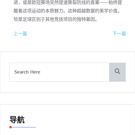
进，或是欧冠赛场突然提速撕裂防线的直塞——始终提
醒着这项运动的本质魅力。这种超越数据的美学价值，
恰是足球区别于其他竞技项目的独特基因。
上一篇
下一篇
导航