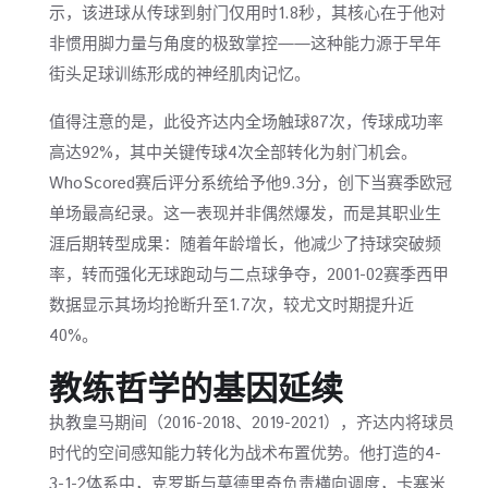
示，该进球从传球到射门仅用时1.8秒，其核心在于他对
非惯用脚力量与角度的极致掌控——这种能力源于早年
街头足球训练形成的神经肌肉记忆。
值得注意的是，此役齐达内全场触球87次，传球成功率
高达92%，其中关键传球4次全部转化为射门机会。
WhoScored赛后评分系统给予他9.3分，创下当赛季欧冠
单场最高纪录。这一表现并非偶然爆发，而是其职业生
涯后期转型成果：随着年龄增长，他减少了持球突破频
率，转而强化无球跑动与二点球争夺，2001-02赛季西甲
数据显示其场均抢断升至1.7次，较尤文时期提升近
40%。
教练哲学的基因延续
执教皇马期间（2016-2018、2019-2021），齐达内将球员
时代的空间感知能力转化为战术布置优势。他打造的4-
3-1-2体系中，克罗斯与莫德里奇负责横向调度，卡塞米