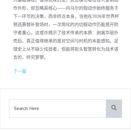
入基础课程。值得玩味的是，这些模仿者往往只复制动
作外形，却忽略其核心——内马尔的假动作始终服务于
下一环节的决策，而非终点本身。当他在2026年世界杯
预选赛替补登场时，一次简化的内切假动作仍能晃开防
守者重心，这或许揭示了技术传承的本质：剥离华丽外
壳后，真正值得继承的是对空间与时机的本能感知。足
球史上从不缺少炫技者，但能将街头智慧转化为战术语
言的，终究寥寥。
下一篇