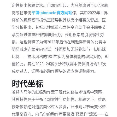
定性提出极端要求。自2018年起，内马尔遭遇至少7次肌
肉或韧带伤
平博·pinnacle官方网站
停，其中2022年世界
杯前的脚踝韧带损伤直接导致其缺席小组赛关键战。医
学分析指出，其标志性低重心急停变向动作会使踝关节
承受超过体重8倍的瞬时压力，长期积累易引发慢性劳
损。这也解释了为何2023年后他在利雅得新月的比赛中
明显减少连续变向尝试，转而增加无球跑动与一脚出球
比例——技术风格的“降维”实为身体机能的现实妥协。即
便如此，其在2023–24赛季沙特联赛中仍保持场均2.1次
成功过人，证明核心动作模块的适应性调整能力。
时代坐标
若将内马尔的虹吸动作置于现代边锋技术谱系中观察，
其独特性在于平衡了观赏性与功能性。相较之下，维尼
修斯依赖绝对速度简化过人步骤，萨卡则以节奏变化替
代复杂变向。内马尔的动作库更接近“微操作”流派——在