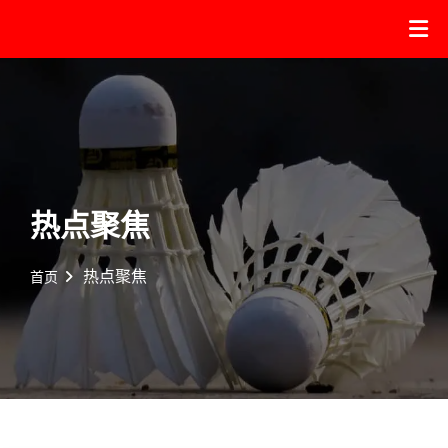
热点聚焦
热点聚焦
首页