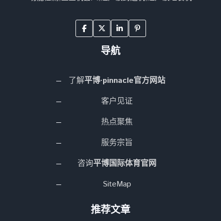
导航
了解
平博·pinnacle官方网站
客户见证
热点聚焦
服务宗旨
咨询
平博国际体育官网
SiteMap
推荐文章