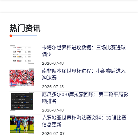
热门资讯
卡塔尔世界杯进攻数据：三场比赛进球
偏少
2026-07-18
南非队本届世界杯进程：小组赛后进入
淘汰赛
2026-07-13
厄瓜多尔0-0库拉索回顾：第二轮平局影
响排名
2026-07-10
克罗地亚世界杯淘汰赛资料：32强比赛
信息更新
2026-07-07