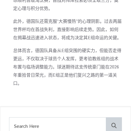
想顺利晋级淘汰赛，首战对阵库拉索必须全取三分，奠
定心理与积分优势。
此外，德国队还需克服“大赛慢热”的心理阴影。过去两届
世界杯均在首战失利，直接影响后续走势。因此，如何
在揭幕战迅速进入状态，将成为决定其E组命运的关键。
总体而言，德国队具备从E组突围的硬实力，但能否走得
更远，不仅取决于球员个人发挥，更考验教练组的战术
布置与临场调整能力。球迷期待这支传统豪门能在2026
年重拾昔日荣光，而E组正是他们复兴之路的第一道关
口。