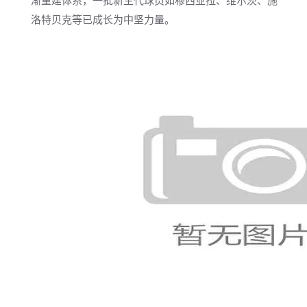
渐重建体系，一批新生代球员如穆西亚拉、维尔茨、施
洛特贝克等已成长为中坚力量。