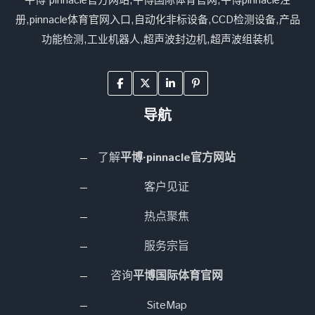
平博·pinnacle官方网站,平博国际体育官网,平博pinnacle注
册,pinnacle体育官网入口,自动化非标设备,CCD检测设备,产品
功能检测,工业机器人,超声波封边机,超声波组装机
导航
了解
平博·pinnacle官方网站
客户见证
热点聚焦
服务宗旨
咨询
平博国际体育官网
SiteMap