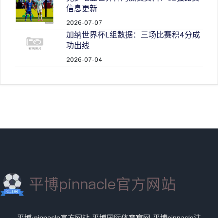
信息更新
2026-07-07
加纳世界杯L组数据：三场比赛积4分成
功出线
2026-07-04