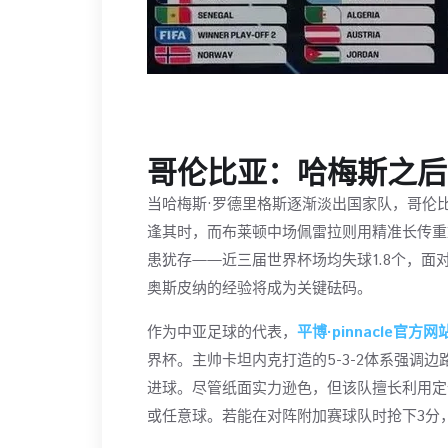
哥伦比亚：哈梅斯之后
当哈梅斯·罗德里格斯逐渐淡出国家队，哥伦
逢其时，而布莱顿中场佩雷拉则用精准长传重
患犹存——近三届世界杯场均失球1.8个，
奥斯皮纳的经验将成为关键砝码。
作为中亚足球的代表，
平博·pinnacle官方网
界杯。主帅卡坦内克打造的5-3-2体系强调
进球。尽管纸面实力逊色，但该队擅长利用定
或任意球。若能在对阵附加赛球队时抢下3分