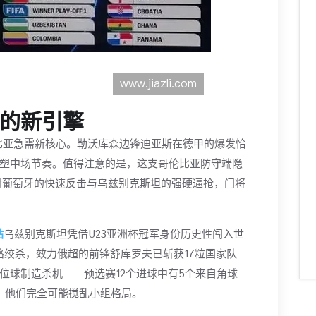
的新引擎
比亚急需新核心。勒沃库森边锋迪亚斯在德甲的爆发恰
塑中场节奏。值得注意的是，这支哥伦比亚防守端隐
面对葡萄牙的快速反击与乌兹别克斯坦的强硬逼抢，门将
站
乌兹别克斯坦凭借U23亚洲杯冠军身份历史性闯入世
边路绞杀，效力俄超的前锋舒库罗夫已斩获17粒国家队
位球制造杀机——预选赛12个进球中有5个来自角球
，他们完全可能搅乱小组格局。