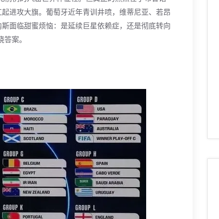
扛起进攻大旗。葡萄牙近年青训井喷，维蒂尼亚、若昂
内斯面临甜蜜烦恼：是延续巨星依赖症，还是彻底转向
晓答案。