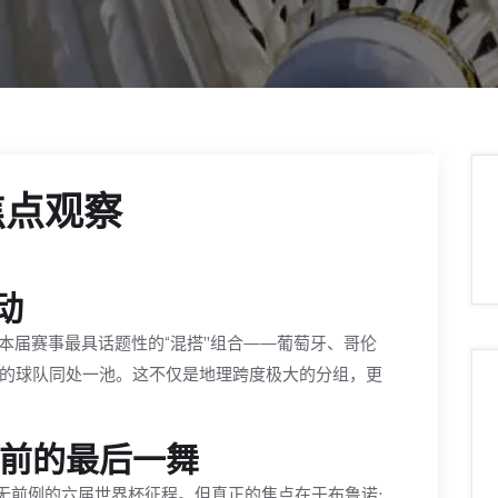
焦点观察
动
称本届赛事最具话题性的“混搭”组合——葡萄牙、哥伦
的球队同处一池。这不仅是地理跨度极大的分组，更
前的最后一舞
史无前例的六届世界杯征程。但真正的焦点在于布鲁诺·