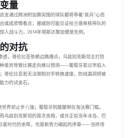
变量
这支通过跨洲附加赛突围的球队都将带着“哀兵”心态
合或成悲情看点；挪威则可能见证哈兰德单核带队的
人战斗力，2014年哥斯达黎加便是先例。
的对抗
渗透，哥伦比亚依赖边路爆点，乌兹别克斯坦主打防
种差异导致比赛走向难以预测——葡萄牙若过早陷入
；哥伦比亚若无法限制对手转换速度，防线漏洞将被
能力的试金石。
惊艳世界却止步八强；葡萄牙则屡屡倒在淘汰赛门槛。
而乌兹别克斯坦的首次亮相，或许正如当年冰岛、巴
巨星时代的余晖，也是新势力崛起的序章——当终场