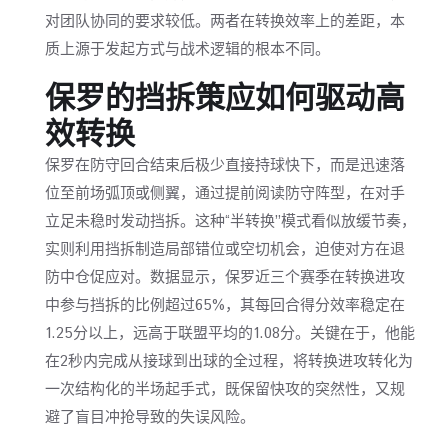
对团队协同的要求较低。两者在转换效率上的差距，本
质上源于发起方式与战术逻辑的根本不同。
保罗的挡拆策应如何驱动高
效转换
保罗在防守回合结束后极少直接持球快下，而是迅速落
位至前场弧顶或侧翼，通过提前阅读防守阵型，在对手
立足未稳时发动挡拆。这种“半转换”模式看似放缓节奏，
实则利用挡拆制造局部错位或空切机会，迫使对方在退
防中仓促应对。数据显示，保罗近三个赛季在转换进攻
中参与挡拆的比例超过65%，其每回合得分效率稳定在
1.25分以上，远高于联盟平均的1.08分。关键在于，他能
在2秒内完成从接球到出球的全过程，将转换进攻转化为
一次结构化的半场起手式，既保留快攻的突然性，又规
避了盲目冲抢导致的失误风险。