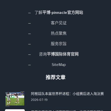
了解
平博·pinnacle官方网站
客户见证
热点聚焦
服务宗旨
咨询
平博国际体育官网
SiteMap
推荐文章
阿根廷队本届世界杯进程：小组赛后进入淘汰赛
2026-07-19