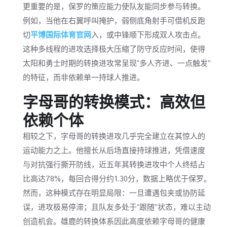
更重要的是，保罗的策应能力使队友能同步参与转换。
例如，当他在右翼呼叫掩护，弱侧底角射手可借机反跑
切
平博国际体育官网
入，或中锋顺下形成双人攻击点。
这种多线程的进攻选择极大压缩了防守反应时间，使得
太阳和勇士时期的转换进攻常呈现“多人齐进、一点触发”
的特征，而非依赖单一持球人推进。
字母哥的转换模式：高效但
依赖个体
相较之下，字母哥的转换进攻几乎完全建立在其惊人的
运动能力之上。他擅长从后场直接持球推进，凭借速度
与对抗强行撕开防线，近五年其转换进攻中个人终结占
比高达78%，每回合得分约1.30分，数据上略优于保罗。
然而，这种模式存在明显局限：一旦遭遇包夹或协防延
误，进攻极易停滞；且队友多处于“跟随”状态，难以主动
创造机会。雄鹿的转换体系因此高度依赖字母哥的健康