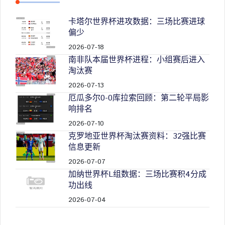
卡塔尔世界杯进攻数据：三场比赛进球
偏少
2026-07-18
南非队本届世界杯进程：小组赛后进入
淘汰赛
2026-07-13
厄瓜多尔0-0库拉索回顾：第二轮平局影
响排名
2026-07-10
克罗地亚世界杯淘汰赛资料：32强比赛
信息更新
2026-07-07
加纳世界杯L组数据：三场比赛积4分成
功出线
2026-07-04