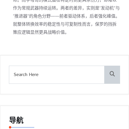
命。而字母哥的模式虽在特定时刻更具杀伤力，却难以
作为常规武器持续运转。两者的差异，实则是“发动机”与
“推进器”的角色分野——前者驱动体系，后者强化峰值。
就整体转换效率的稳定性与可复制性而言，保罗的挡拆
策应逻辑显然更具战略价值。
导航