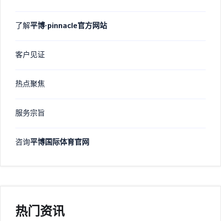
了解
平博·pinnacle官方网站
客户见证
热点聚焦
服务宗旨
咨询
平博国际体育官网
热门资讯