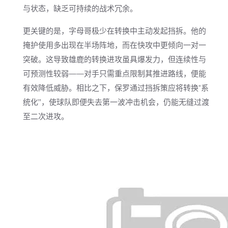
与状态，缺乏可持续的战术冗余。
更关键的是，字母哥极少在转换中主动发起挡拆。他的
掩护使用多出现在半场阵地，而在快攻中更倾向一对一
突破。这导致雄鹿的转换进攻虽具爆发力，但连续性与
可预测性较弱——对手只需重点限制其推进路线，便能
有效降低威胁。相比之下，保罗通过挡拆策应将转换“系
统化”，使球队即便失去第一波冲击机会，仍能无缝过渡
至二次进攻。