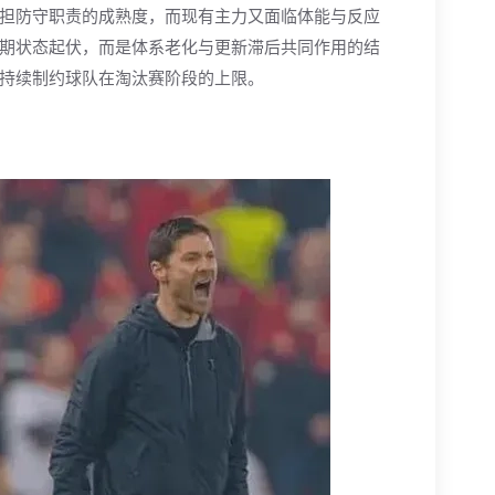
担防守职责的成熟度，而现有主力又面临体能与反应
期状态起伏，而是体系老化与更新滞后共同作用的结
持续制约球队在淘汰赛阶段的上限。