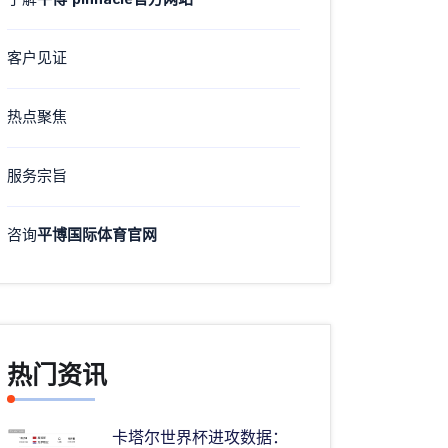
客户见证
热点聚焦
服务宗旨
咨询
平博国际体育官网
热门资讯
卡塔尔世界杯进攻数据：