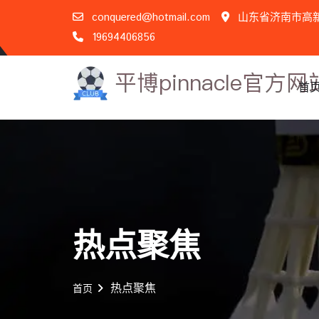
conquered@hotmail.com
山东省济南市高新
19694406856
首
热点聚焦
热点聚焦
首页