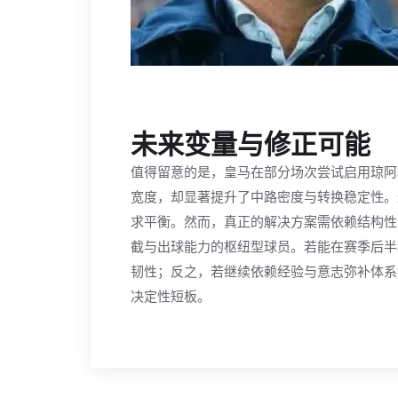
未来变量与修正可能
值得留意的是，皇马在部分场次尝试启用琼阿
宽度，却显著提升了中路密度与转换稳定性。
求平衡。然而，真正的解决方案需依赖结构性
截与出球能力的枢纽型球员。若能在赛季后半
韧性；反之，若继续依赖经验与意志弥补体系
决定性短板。