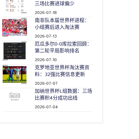
三场比赛进球偏少
2026-07-18
南非队本届世界杯进程：
小组赛后进入淘汰赛
2026-07-13
厄瓜多尔0-0库拉索回顾：
第二轮平局影响排名
2026-07-10
克罗地亚世界杯淘汰赛资
料：32强比赛信息更新
2026-07-07
加纳世界杯L组数据：三场
比赛积4分成功出线
2026-07-04