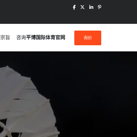
务宗旨
咨询
平博国际体育官网
询价