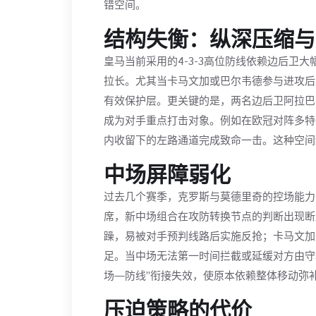
错空间。
结构失衡：纵深压缩与
皇马当前采用的4-3-3高位防线依赖边后卫
拉长。尤其当卡马文加或巴尔韦德参与进攻后
有效保护层。更关键的是，两名边后卫阿拉巴
成为对手重点打击对象。例如在欧冠对阵多特
内收留下的左路通道完成致命一击。这种空间
中场屏障弱化
过去几个赛季，克罗斯与莫德里奇的控场能力
席，新中场组合在攻防转换节点的判断出现断
躁，易被对手预判线路后实施反抢；卡马文加
足。当中场无法第一时间拦截或延缓对方由守
场—防线”衔接失效，使原本依赖整体移动弥
压迫策略的代价