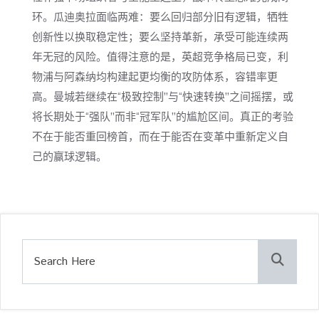
环。瓜迪奥拉面临两难：要么回归部分旧有逻辑，牺牲
创新性以换取稳定性；要么坚持革新，承受可能连续两
年无冠的风险。值得注意的是，英超竞争格局已变，利
物浦与阿森纳均构建起更均衡的攻防体系，容错率更
高。曼城若继续在“极致控制”与“快速转换”之间摇摆，或
将长期处于“强队”而非“冠军队”的尴尬区间。真正的考验
不在于能否重回榜首，而在于能否在变革中重新定义自
己的赢球逻辑。