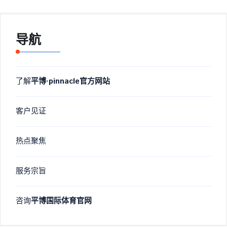
导航
了解
平博·pinnacle官方网站
客户见证
热点聚焦
服务宗旨
咨询
平博国际体育官网