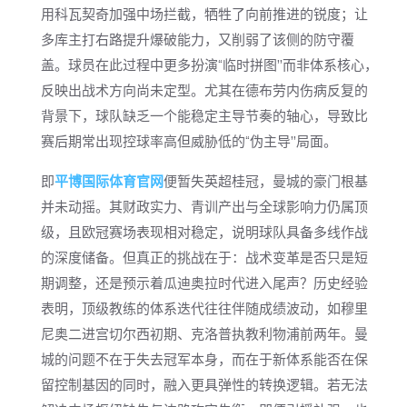
用科瓦契奇加强中场拦截，牺牲了向前推进的锐度；让
多库主打右路提升爆破能力，又削弱了该侧的防守覆
盖。球员在此过程中更多扮演“临时拼图”而非体系核心，
反映出战术方向尚未定型。尤其在德布劳内伤病反复的
背景下，球队缺乏一个能稳定主导节奏的轴心，导致比
赛后期常出现控球率高但威胁低的“伪主导”局面。
即
平博国际体育官网
便暂失英超桂冠，曼城的豪门根基
并未动摇。其财政实力、青训产出与全球影响力仍属顶
级，且欧冠赛场表现相对稳定，说明球队具备多线作战
的深度储备。但真正的挑战在于：战术变革是否只是短
期调整，还是预示着瓜迪奥拉时代进入尾声？历史经验
表明，顶级教练的体系迭代往往伴随成绩波动，如穆里
尼奥二进宫切尔西初期、克洛普执教利物浦前两年。曼
城的问题不在于失去冠军本身，而在于新体系能否在保
留控制基因的同时，融入更具弹性的转换逻辑。若无法