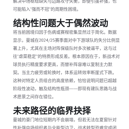
解决中场枢纽缺失与边路攻守失衡，即便引援补强，也
可能陷入“强而不冠”的周期性困境。
结构性问题大于偶然波动
将当前困境归因于伤病或赛程密集显然过于简化。数据
显示，曼城在2024/25赛季面对中下游球队的失分比例显
著上升，尤其在主场对阵保级队时多次被逼平，这与过
往“虐菜稳定”的特质形成反差。根本原因在于，新战术对
球员执行精度要求更高，而替补阵容难以复制主力默
契。当主力疲劳或轮换时，体系运转效率断崖式下跌。
这种对特定人员组合的高度依赖，恰恰说明问题已超越
阶段性波动，触及结构性瓶颈——即现有建队思路与战
术愿景之间存在错位。
未来路径的临界抉择
曼城的豪门地位短期内不会崩塌，但若无法在夏窗针对
性补强中场组织者与全能型边卫，战术转型恐难完成闭