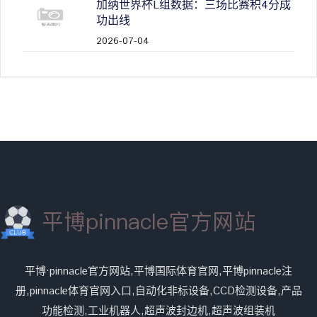
加纳世界杯L组数据：三场比赛积4分成
功出线
2026-07-04
平博·pinnacle官方网站,平博国际体育官网,平博pinnacle注
册,pinnacle体育官网入口,自动化非标设备,CCD检测设备,产品
功能检测,工业机器人,超声波封边机,超声波组装机