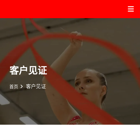
客户见证
客户见证
首页