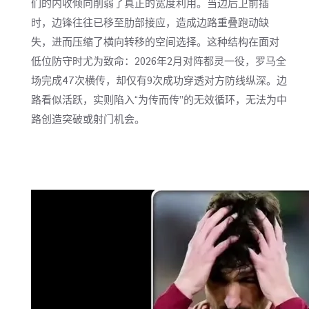
们的内收倾向削弱了真正的宽度利用。当边后卫前插
时，边锋往往已移至肋部接应，造成边路重叠跑动缺
失，进而压缩了横向转移的空间选择。这种结构在面对
低位防守时尤为致命：2026年2月对阵都灵一役，罗马全
场完成47次横传，却仅有9次成功穿透对方防线纵深。边
路看似活跃，实则陷入“为传而传”的无效循环，无法为中
路创造突破或射门机会。