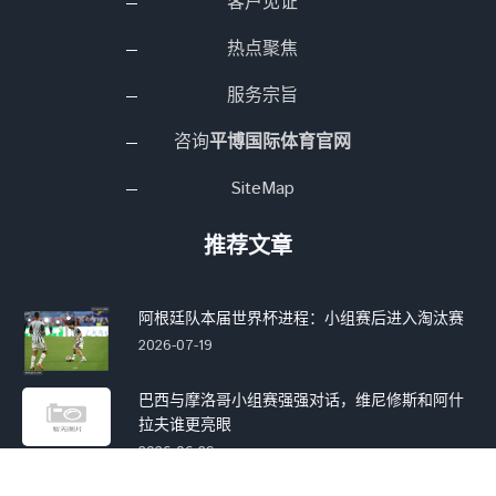
客户见证
热点聚焦
服务宗旨
咨询
平博国际体育官网
SiteMap
推荐文章
阿根廷队本届世界杯进程：小组赛后进入淘汰赛
2026-07-19
巴西与摩洛哥小组赛强强对话，维尼修斯和阿什
拉夫谁更亮眼
2026-06-29