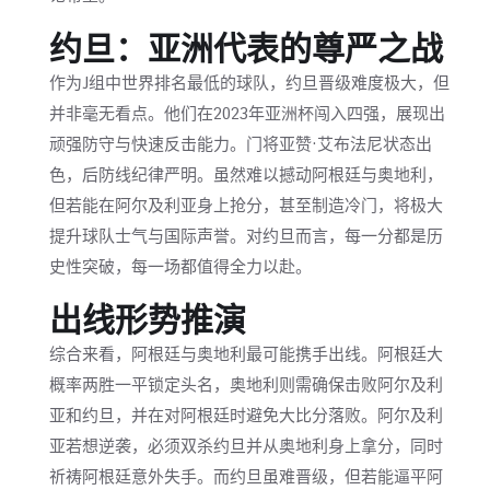
约旦：亚洲代表的尊严之战
作为J组中世界排名最低的球队，约旦晋级难度极大，但
并非毫无看点。他们在2023年亚洲杯闯入四强，展现出
顽强防守与快速反击能力。门将亚赞·艾布法尼状态出
色，后防线纪律严明。虽然难以撼动阿根廷与奥地利，
但若能在阿尔及利亚身上抢分，甚至制造冷门，将极大
提升球队士气与国际声誉。对约旦而言，每一分都是历
史性突破，每一场都值得全力以赴。
出线形势推演
综合来看，阿根廷与奥地利最可能携手出线。阿根廷大
概率两胜一平锁定头名，奥地利则需确保击败阿尔及利
亚和约旦，并在对阿根廷时避免大比分落败。阿尔及利
亚若想逆袭，必须双杀约旦并从奥地利身上拿分，同时
祈祷阿根廷意外失手。而约旦虽难晋级，但若能逼平阿