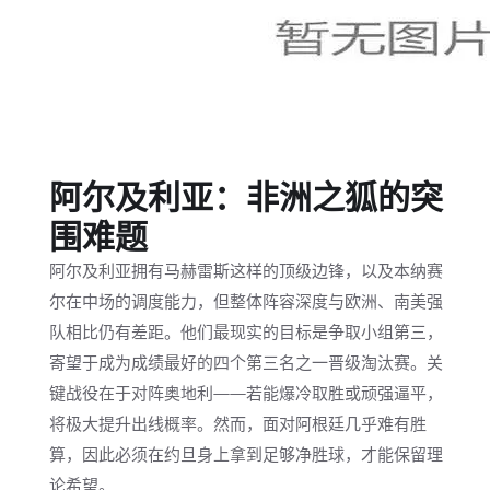
阿尔及利亚：非洲之狐的突
围难题
阿尔及利亚拥有马赫雷斯这样的顶级边锋，以及本纳赛
尔在中场的调度能力，但整体阵容深度与欧洲、南美强
队相比仍有差距。他们最现实的目标是争取小组第三，
寄望于成为成绩最好的四个第三名之一晋级淘汰赛。关
键战役在于对阵奥地利——若能爆冷取胜或顽强逼平，
将极大提升出线概率。然而，面对阿根廷几乎难有胜
算，因此必须在约旦身上拿到足够净胜球，才能保留理
论希望。