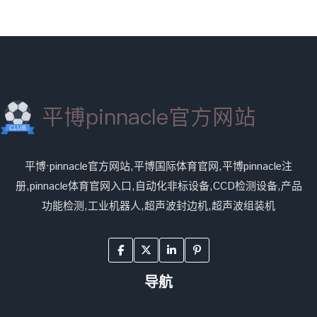
平博·pinnacle官方网站,平博国际体育官网,平博pinnacle注
册,pinnacle体育官网入口,自动化非标设备,CCD检测设备,产品
功能检测,工业机器人,超声波封边机,超声波组装机
导航