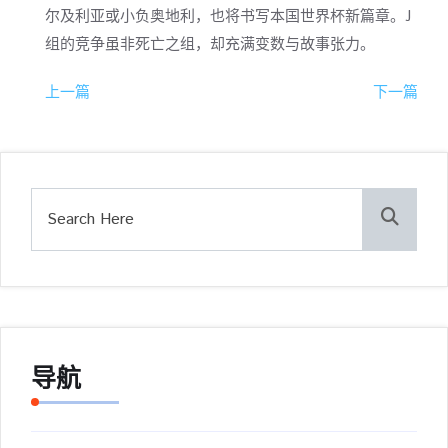
尔及利亚或小负奥地利，也将书写本国世界杯新篇章。J
组的竞争虽非死亡之组，却充满变数与故事张力。
上一篇
下一篇
导航