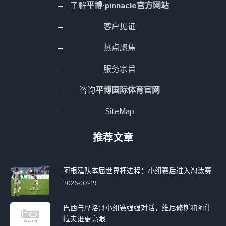
了解
平博·pinnacle官方网站
客户见证
热点聚焦
服务宗旨
咨询
平博国际体育官网
SiteMap
推荐文章
阿根廷队本届世界杯进程：小组赛后进入淘汰赛
2026-07-19
巴西与摩洛哥小组赛强强对话，维尼修斯和阿什
拉夫谁更亮眼