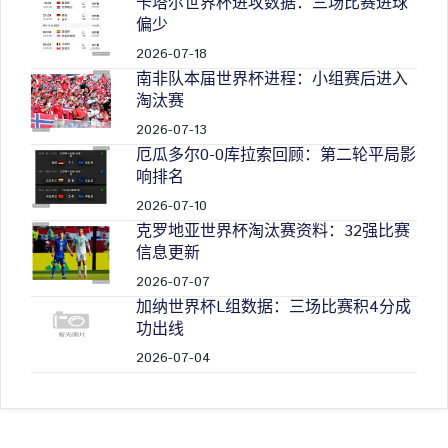
卡塔尔世界杯进攻数据：三场比赛进球
偏少
2026-07-18
南非队本届世界杯进程：小组赛后进入
淘汰赛
2026-07-13
厄瓜多尔0-0库拉索回顾：第二轮平局影
响排名
2026-07-10
克罗地亚世界杯淘汰赛资料：32强比赛
信息更新
2026-07-07
加纳世界杯L组数据：三场比赛积4分成
功出线
2026-07-04