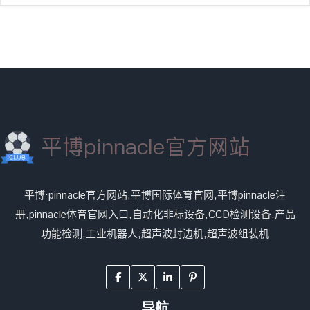
平博·pinnacle官方网站,平博国际体育官网,平博pinnacle注
册,pinnacle体育官网入口,自动化非标设备,CCD检测设备,产品
功能检测,工业机器人,超声波封边机,超声波组装机
导航