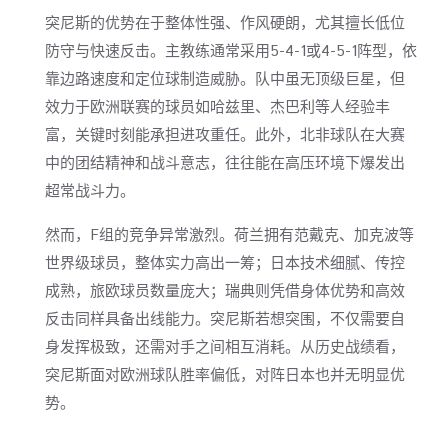
突尼斯的优势在于整体性强、作风硬朗，尤其擅长低位
防守与快速反击。主教练通常采用5-4-1或4-5-1阵型，依
靠边路速度和定位球制造威胁。队中虽无顶级巨星，但
效力于欧洲联赛的球员如哈兹里、杰巴利等人经验丰
富，关键时刻能承担进攻重任。此外，北非球队在大赛
中的团结精神和战斗意志，往往能在高压环境下爆发出
超常战斗力。
然而，F组的竞争异常激烈。荷兰拥有范戴克、加克波等
世界级球员，整体实力高出一筹；日本技术细腻、传控
成熟，旅欧球员数量庞大；瑞典则凭借身体优势和高效
反击同样具备出线能力。突尼斯若想突围，不仅需要自
身发挥极致，还需对手之间相互消耗。从历史战绩看，
突尼斯面对欧洲球队胜率偏低，对阵日本也并无明显优
势。