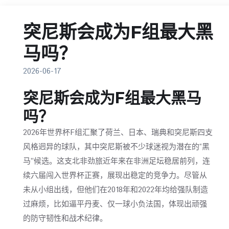
突尼斯会成为F组最大黑
马吗？
2026-06-17
突尼斯会成为F组最大黑马
吗？
2026年世界杯F组汇聚了荷兰、日本、瑞典和突尼斯四支
风格迥异的球队，其中突尼斯被不少球迷视为潜在的“黑
马”候选。这支北非劲旅近年来在非洲足坛稳居前列，连
续六届闯入世界杯正赛，展现出稳定的竞争力。尽管从
未从小组出线，但他们在2018年和2022年均给强队制造
过麻烦，比如逼平丹麦、仅一球小负法国，体现出顽强
的防守韧性和战术纪律。