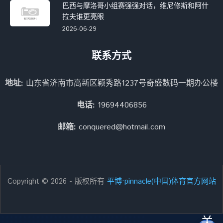
巴西与摩洛哥小组赛强强对话，维尼修斯和阿什
拉夫谁更亮眼
2026-06-29
联系方式
地址:
山东省济南市高新区颖秀路1237号奇盛数码一期办公楼
电话:
19694406856
邮箱:
conquered@hotmail.com
Copyright © 2026 - 版权所有
平博·pinnacle(中国)体育官方网站
关