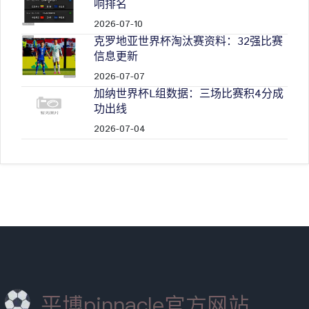
响排名
2026-07-10
克罗地亚世界杯淘汰赛资料：32强比赛
信息更新
2026-07-07
加纳世界杯L组数据：三场比赛积4分成
功出线
2026-07-04