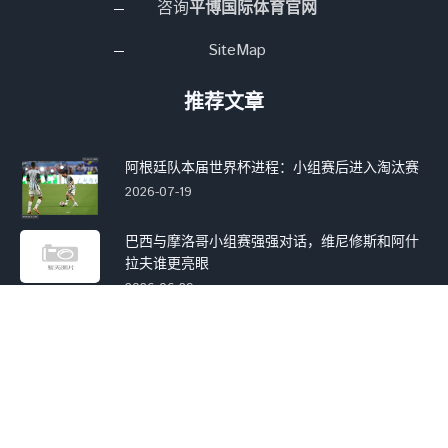
咨询
平博国际体育官网
SiteMap
推荐文章
阿根廷队本届世界杯进程：小组赛后进入淘汰赛
2026-07-19
巴西与摩洛哥小组赛强强对话，维尼修斯和阿什
拉夫谁更亮眼
2026-06-29
联系方式
地址:
山东省济南市高新区颖秀路1237号奇盛数码一期办公楼
电话:
19694406856