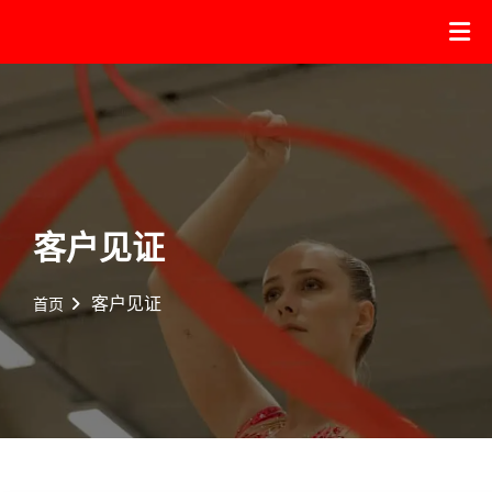
客户见证
客户见证
首页