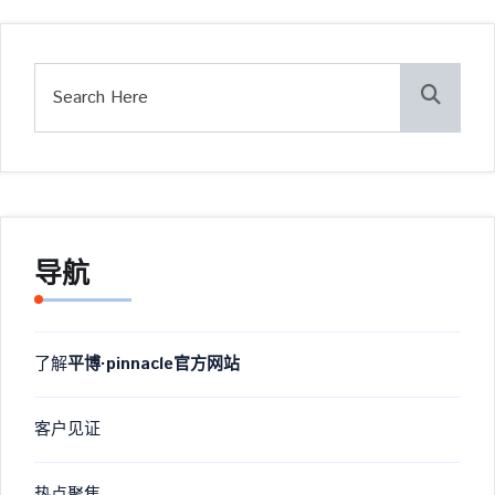
导航
了解
平博·pinnacle官方网站
客户见证
热点聚焦