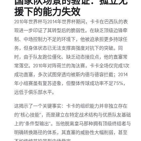
国家队场景的验证：孤立无
援下的能力失效
2010年世界杯与2014年世界杯期间，卡卡在巴西队的表
现进一步印证了其转型后的脆弱性。在缺乏顶级边锋牵
制、中场控制力不足的环境下，他被迫承担更多持球任
务，但身体状态已无法支撑高强度对抗下的突破。同
时，由于队友跑位僵化、缺乏动态接应点，他的直塞常
常落空。2010年对阵荷兰的淘汰赛，卡卡全场仅完成1次
成功直塞，多次试图穿透均被斯内德与德容拦截；2014
年小组赛虽有复苏迹象，但整体传球成功率不足75%，
远低于俱乐部水平。
这揭示了一个关键事实：卡卡的组织能力并非独立存在
的“核心技能”，而是建立在特定战术结构与优质队友基础
上的“条件型输出”。当他脱离皇马那种拥有顶级终结者与
明确转换路径的体系，其直塞的威胁性大幅削弱，甚至