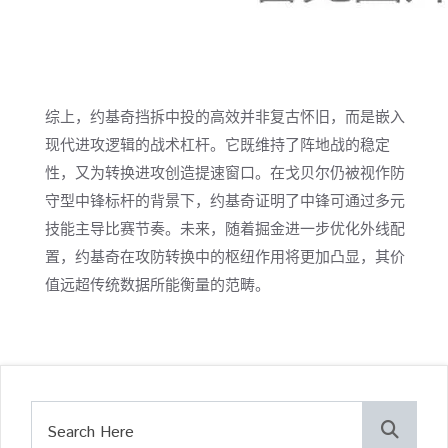
综上，约基奇挡拆中投的高效并非复古怀旧，而是嵌入
现代进攻逻辑的战术杠杆。它既维持了阵地战的稳定
性，又为转换进攻创造提速窗口。在戈贝尔仍被视作防
守型中锋标杆的背景下，约基奇证明了中锋可通过多元
技能主导比赛节奏。未来，随着掘金进一步优化外线配
置，约基奇在攻防转换中的枢纽作用将更加凸显，其价
值远超传统数据所能衡量的范畴。