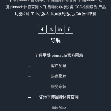
平博·pinnacle官方网站,平博国际体育官网,平博pinnacle注
册,pinnacle体育官网入口,自动化非标设备,CCD检测设备,产品
功能检测,工业机器人,超声波封边机,超声波组装机
导航
了解
平博·pinnacle官方网站
客户见证
热点聚焦
服务宗旨
咨询
平博国际体育官网
SiteMap