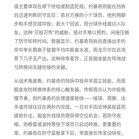
值主要体现在顺下终结或制造犯规。约基奇则能在挡拆
后迅速判断防守反应：若对方换防小个球员，他利用脚
步和手感完成中投；若大个回追，则分球外线或切入队
友。这种“可投可传”的威胁，使对手难以预判，间接压缩
了防守轮转时间。数据显示，约基奇挡拆后直接出手的
命中率长期高于联盟平均中距离水准，而戈贝尔在此场
景下几乎无产出。这种效率差异，正是掘金能在阵地战
与转换间无缝衔接的关键。
从战术角度看，约基奇的挡拆中投并非孤立技能，而是
掘金攻防转换体系的核心触发器。传统观点认为中投拖
慢节奏，但约基奇的处理速度极快——接球、观察、出
手或传球往往在两秒内完成。一旦对手因忌惮其投篮而
提前扑出，掘金外线球员便获得空位机会；若防守收
缩，则穆雷或波特等快下球员已启动转换。更重要的
是，约基奇在防守篮板拿下后，常直接长传发动快攻，